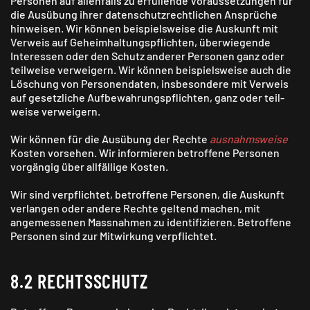
Personen auf allen­falls zu erfüllende Voraus­setzungen für
die Ausübung ihrer daten­schutz­rechtlichen Ansprüche
hinweisen. Wir können beispiels­weise die Aus­kunft mit
Ver­weis auf Geheim­haltungs­pflichten, überwiegende
Inter­essen oder den Schutz anderer Personen ganz oder
teil­weise verweigern. Wir können beispielsweise auch die
Löschung von Personen­daten, ins­besondere mit Verweis
auf gesetz­liche Auf­bewahrungs­pflichten, ganz oder teil­
weise verweigern.
Wir können für die Aus­übung der Rechte
ausnahms­weise
Kosten vor­sehen. Wir infor­mieren be­troffene Per­sonen
vorgängig über all­fällige Kosten.
Wir sind ver­pflichtet, betroffene Personen, die Auskunft
ver­langen oder andere Rechte geltend machen, mit
angemessenen Mass­nahmen zu identi­fizieren. Betroffene
Personen sind zur Mit­wirkung verpflichtet.
8.2 RECHTSSCHUTZ