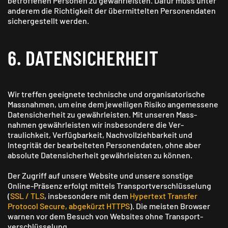
betroffenen Personen zu gewährleisten. Dafür muss unter
anderem die Richtigkeit der übermittelten Personendaten
sichergestellt werden.
6. DATEN­SICHERHEIT
Wir treffen geeignete technische und organisatorische
Mass­nahmen, um eine dem jeweiligen Risiko angemessene
Daten­sicherheit zu gewähr­leisten. Mit unseren Mass­
nahmen gewähr­leisten wir insbesondere die Ver­
traulichkeit, Ver­fügbarkeit, Nach­vollzieh­barkeit und
Integrität der bearbeiteten Personen­daten, ohne aber
absolute Daten­sicherheit gewährleisten zu können.
Der Zugriff auf unsere Website und unsere sonstige
Online-Präsenz erfolgt mittels Transport­verschlüsselung
(
SSL / TLS
, insbesondere mit dem
Hypertext Transfer
Protocol Secure, abgekürzt HTTPS
). Die meisten Browser
warnen vor dem Besuch von Websites ohne Transport­
verschlüsselung.