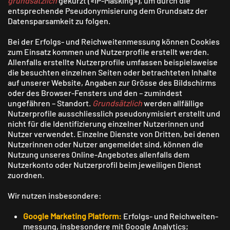
grundsätzlich
gekürzt («IP-Masking»), um durch die
entsprechende Pseudo­nymisierung dem Grundsatz der
Daten­sparsamkeit zu folgen.
Bei der Erfolgs- und Reichweiten­messung können Cookies
zum Einsatz kommen und Nutzer­profile erstellt werden.
Allenfalls erstellte Nutzer­profile umfassen beispiels­weise
die besuchten einzelnen Seiten oder betrachteten Inhalte
auf unserer Website, Angaben zur Grösse des Bild­schirms
oder des Browser-Fensters und den – zumindest
ungefähren – Standort.
Grundsätzlich
werden allfällige
Nutzer­profile ausschliesslich pseudo­nymisiert erstellt und
nicht für die Identi­fizierung einzelner Nutzerinnen und
Nutzer verwendet. Einzelne Dienste von Dritten, bei denen
Nutzerinnen oder Nutzer angemeldet sind, können die
Nutzung unseres Online-Angebotes allenfalls dem
Nutzerkonto oder Nutzerprofil beim jeweiligen Dienst
zuordnen.
Wir nutzen insbesondere:
Google Marketing Platform:
Erfolgs- und Reich­weiten­
messung, insbesondere mit Google Analytics;