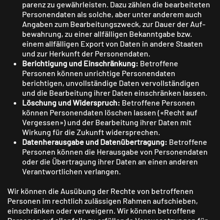
parenz zu gewähr­leisten. Dazu zählen die bearbeiteten
Personen­daten als solche, aber unter anderem auch
Angaben zum Bearbeitungs­zweck, zur Dauer der Auf­
bewahrung, zu einer all­fälligen Bekannt­gabe bzw.
einem all­fälligen Export von Daten in andere Staaten
und zur Herkunft der Personen­daten.
Berichtigung und Einschränkung:
Betroffene
Personen können unrichtige Personen­daten
berichtigen, unvoll­ständige Daten vervoll­ständigen
und die Bear­beitung ihrer Daten ein­schränken lassen.
Löschung und Widerspruch:
Betroffene Personen
können Personen­daten löschen lassen («Recht auf
Ver­gessen») und der Bear­beitung ihrer Daten mit
Wirkung für die Zukunft wider­sprechen.
Datenherausgabe und Datenübertragung:
Betroffene
Personen können die Heraus­gabe von Personen­daten
oder die Übe­rtragung ihrer Daten an einen anderen
Verant­wortlichen verlangen.
Wir können die Ausübung der Rechte von betroffenen
Personen im recht­lich zu­lässigen Rahmen auf­schieben,
ein­schränken oder ver­weigern. Wir können betroffene