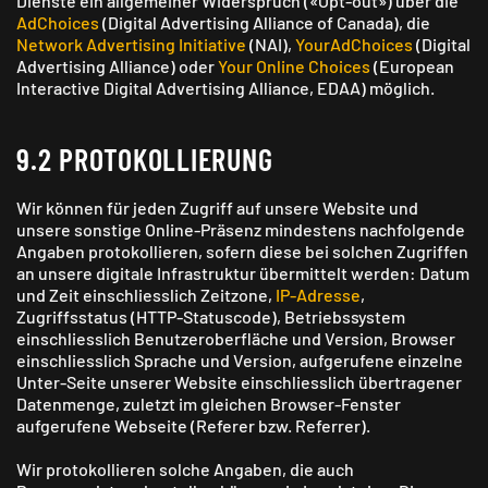
Dienste ein allgemeiner Widerspruch («Opt-out») über die
AdChoices
(Digital Advertising Alliance of Canada), die
Network Advertising Initiative
(NAI),
YourAdChoices
(Digital
Advertising Alliance) oder
Your Online Choices
(European
Interactive Digital Advertising Alliance, EDAA) möglich.
9.2 PROTOKOLLIERUNG
Wir können für jeden Zugriff auf unsere Website und
unsere sonstige Online-Präsenz mindestens nachfolgende
Angaben protokollieren, sofern diese bei solchen Zugriffen
an unsere digitale Infrastruktur übermittelt werden: Datum
und Zeit einschliesslich Zeitzone,
IP-Adresse
,
Zugriffsstatus (HTTP-Statuscode), Betriebs­system
einschliesslich Benutzer­oberfläche und Version, Browser
einschliesslich Sprache und Version, aufgerufene einzelne
Unter-Seite unserer Website einschliesslich übertragener
Daten­menge, zuletzt im gleichen Browser-Fenster
aufgerufene Webseite (Referer bzw. Referrer).
Wir protokollieren solche Angaben, die auch